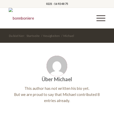
0221 - 16 92 48 75
Du bist hier:
Startseite
/
Neuigkeiten
/
Michael
Über
Michael
This author has not written his bio yet.
But we are proud to say that
Michael
contributed 8
entries already.