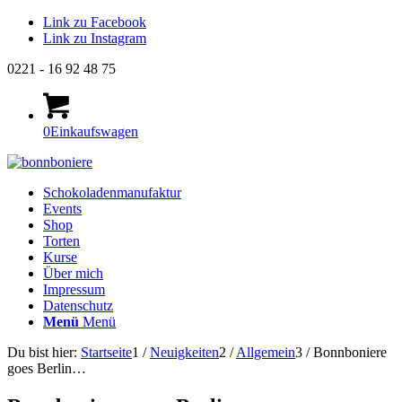
Link zu Facebook
Link zu Instagram
0221 - 16 92 48 75
0
Einkaufswagen
Schokoladenmanufaktur
Events
Shop
Torten
Kurse
Über mich
Impressum
Datenschutz
Menü
Menü
Du bist hier:
Startseite
1
/
Neuigkeiten
2
/
Allgemein
3
/
Bonnboniere
goes Berlin…