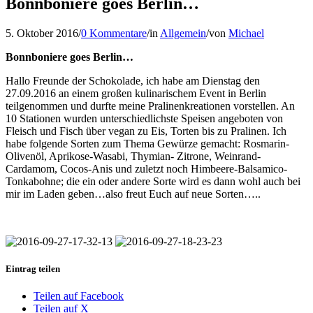
Bonnboniere goes Berlin…
5. Oktober 2016
/
0 Kommentare
/
in
Allgemein
/
von
Michael
Bonnboniere goes Berlin…
Hallo Freunde der Schokolade, ich habe am Dienstag den
27.09.2016 an einem großen kulinarischem Event in Berlin
teilgenommen und durfte meine Pralinenkreationen vorstellen. An
10 Stationen wurden unterschiedlichste Speisen angeboten von
Fleisch und Fisch über vegan zu Eis, Torten bis zu Pralinen. Ich
habe folgende Sorten zum Thema Gewürze gemacht: Rosmarin-
Olivenöl, Aprikose-Wasabi, Thymian- Zitrone, Weinrand-
Cardamom, Cocos-Anis und zuletzt noch Himbeere-Balsamico-
Tonkabohne; die ein oder andere Sorte wird es dann wohl auch bei
mir im Laden geben…also freut Euch auf neue Sorten…..
Eintrag teilen
Teilen auf Facebook
Teilen auf X