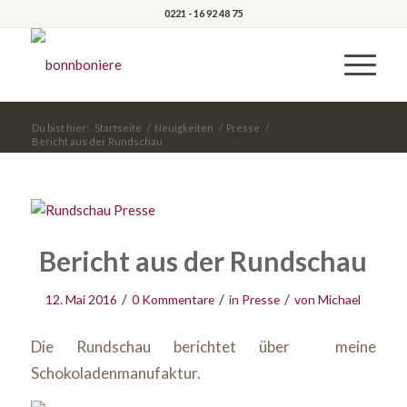
0221 - 16 92 48 75
Du bist hier:
Startseite
/
Neuigkeiten
/
Presse
/
Bericht aus der Rundschau
Bericht aus der Rundschau
/
/
/
12. Mai 2016
0 Kommentare
in
Presse
von
Michael
Die Rundschau berichtet über meine
Schokoladenmanufaktur.