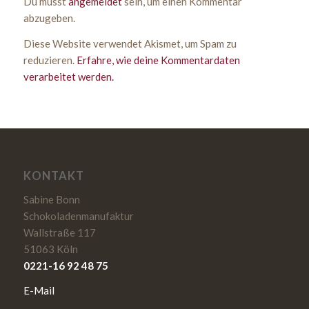
Du musst
angemeldet
sein, um einen Kommentar
abzugeben.
Diese Website verwendet Akismet, um Spam zu
reduzieren.
Erfahre, wie deine Kommentardaten
verarbeitet werden.
KONTAKT
Sabine Bonn
Schokoladenmanufaktur
Wallstraße 117
51063 Köln
0221-16 92 48 75
E-Mail