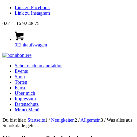
Link zu Facebook
Link zu Instagram
0221 - 16 92 48 75
0
Einkaufswagen
Schokoladenmanufaktur
Events
Shop
Torten
Kurse
Über mich
Impressum
Datenschutz
Menü
Menü
Du bist hier:
Startseite
1
/
Neuigkeiten
2
/
Allgemein
3
/
Was alles aus
Schokolade geht…