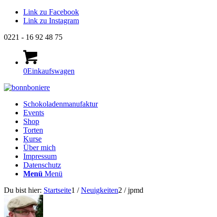
Link zu Facebook
Link zu Instagram
0221 - 16 92 48 75
0
Einkaufswagen
Schokoladenmanufaktur
Events
Shop
Torten
Kurse
Über mich
Impressum
Datenschutz
Menü
Menü
Du bist hier:
Startseite
1
/
Neuigkeiten
2
/
jpmd