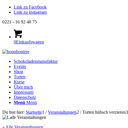
Link zu Facebook
Link zu Instagram
0221 - 16 92 48 75
0
Einkaufswagen
Schokoladenmanufaktur
Events
Shop
Torten
Kurse
Über mich
Impressum
Datenschutz
Menü
Menü
Du bist hier:
Startseite
1
/
Veranstaltungen
2
/
Torten hübsch verzieren
3
« Alle Veranstaltungen