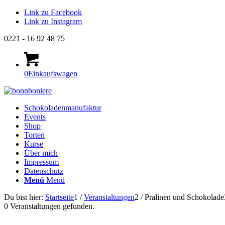
Link zu Facebook
Link zu Instagram
0221 - 16 92 48 75
0
Einkaufswagen
Schokoladenmanufaktur
Events
Shop
Torten
Kurse
Über mich
Impressum
Datenschutz
Menü
Menü
Du bist hier:
Startseite
1
/
Veranstaltungen
2
/
Pralinen und Schokolade
0 Veranstaltungen gefunden.