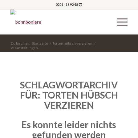
0221 - 16 92 48 75
Du bist hier:
Startseite
/
Torten hübsch verzieren
/
Veranstaltungen
SCHLAGWORTARCHIV
FÜR:
TORTEN HÜBSCH
VERZIEREN
Es konnte leider nichts
gefunden werden