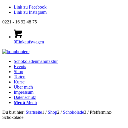
Link zu Facebook
Link zu Instagram
0221 - 16 92 48 75
0
Einkaufswagen
Schokoladenmanufaktur
Events
Shop
Torten
Kurse
Über mich
Impressum
Datenschutz
Menü
Menü
Du bist hier:
Startseite
1
/
Shop
2
/
Schokolade
3
/
Pfefferminz-
Schokolade