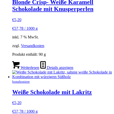
Blonde Crisp- Weiße Karamell
Schokolade mit Knusperperlen
€
5,20
€
57,78
/
1000
g
inkl. 7 % MwSt.
zzgl.
Versandkosten
Produkt enthält: 90
g
Weiterlesen
Details anzeigen
bonnboniere
Weiße Schokolade mit Lakritz
€
5,20
€
57,78
/
1000
g