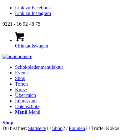
Link zu Facebook
Link zu Instagram
0221 - 16 92 48 75
0
Einkaufswagen
Schokoladenmanufaktur
Events
Shop
Torten
Kurse
Über mich
Impressum
Datenschutz
Menü
Menü
Shop
Du bist hier:
Startseite
1
/
Shop
2
/
Pralinen
3
/
Trüffel Kokos