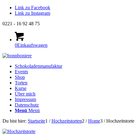
Link zu Facebook
Link zu Instagram
0221 - 16 92 48 75
0
Einkaufswagen
Schokoladenmanufaktur
Events
Shop
Torten
Kurse
Über mich
Impressum
Datenschutz
Menü
Menü
Du bist hier:
Startseite
1
/
Hochzeitstorten
2
/
Home
3
/
Hochzeitstorte