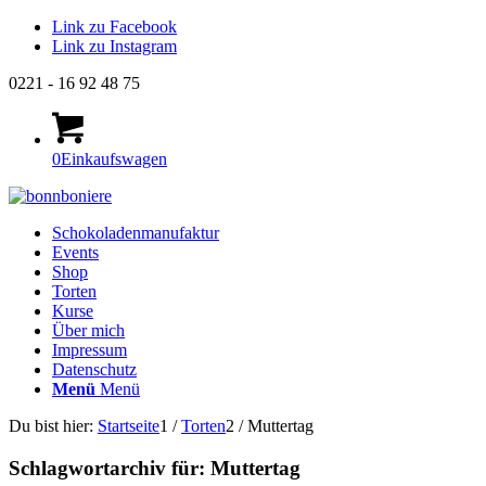
Link zu Facebook
Link zu Instagram
0221 - 16 92 48 75
0
Einkaufswagen
Schokoladenmanufaktur
Events
Shop
Torten
Kurse
Über mich
Impressum
Datenschutz
Menü
Menü
Du bist hier:
Startseite
1
/
Torten
2
/
Muttertag
Schlagwortarchiv für:
Muttertag