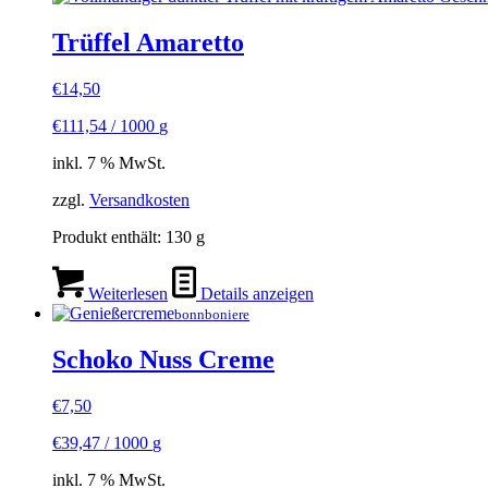
Trüffel Amaretto
€
14,50
€
111,54
/
1000
g
inkl. 7 % MwSt.
zzgl.
Versandkosten
Produkt enthält: 130
g
Weiterlesen
Details anzeigen
bonnboniere
Schoko Nuss Creme
€
7,50
€
39,47
/
1000
g
inkl. 7 % MwSt.