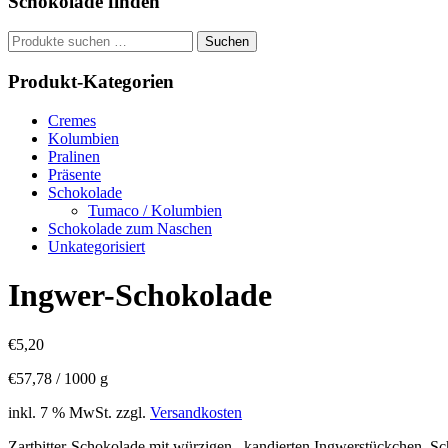
Schokolade finden
Suchen
Suchen
nach:
Produkt-Kategorien
Cremes
Kolumbien
Pralinen
Präsente
Schokolade
Tumaco / Kolumbien
Schokolade zum Naschen
Unkategorisiert
Ingwer-Schokolade
€
5,20
€
57,78
/
1000
g
inkl. 7 % MwSt.
zzgl.
Versandkosten
Zartbitter-Schokolade mit würzigen , kandierten Ingwerstückchen, Sc