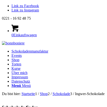
Link zu Facebook
Link zu Instagram
0221 - 16 92 48 75
0
Einkaufswagen
Schokoladenmanufaktur
Events
Shop
Torten
Kurse
Über mich
Impressum
Datenschutz
Menü
Menü
Du bist hier:
Startseite
1
/
Shop
2
/
Schokolade
3
/
Ingwer-Schokolade