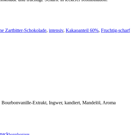
ne Zartbitter-Schokolade
,
intensiv
,
Kakaoanteil 60%
,
Fruchtig-scharf
 Bourbonvanille-Extrakt, Ingwer, kandiert, Mandelöl, Aroma
bonnboniere