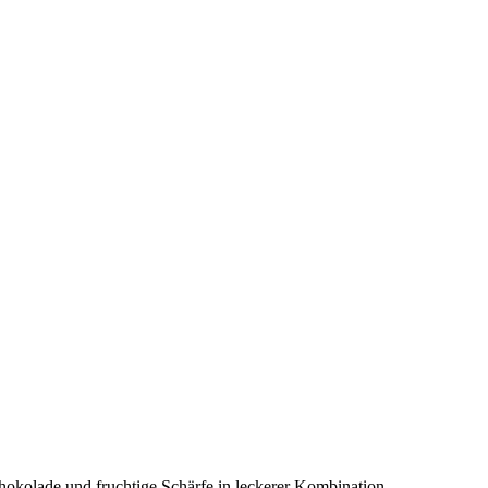
hokolade und fruchtige Schärfe in leckerer Kombination.