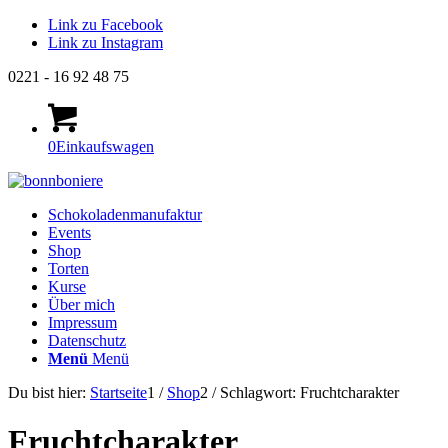
Link zu Facebook
Link zu Instagram
0221 - 16 92 48 75
0
Einkaufswagen
Schokoladenmanufaktur
Events
Shop
Torten
Kurse
Über mich
Impressum
Datenschutz
Menü
Menü
Du bist hier:
Startseite
1
/
Shop
2
/
Schlagwort: Fruchtcharakter
Fruchtcharakter