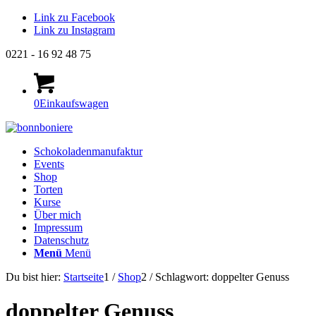
Link zu Facebook
Link zu Instagram
0221 - 16 92 48 75
0
Einkaufswagen
Schokoladenmanufaktur
Events
Shop
Torten
Kurse
Über mich
Impressum
Datenschutz
Menü
Menü
Du bist hier:
Startseite
1
/
Shop
2
/
Schlagwort: doppelter Genuss
doppelter Genuss