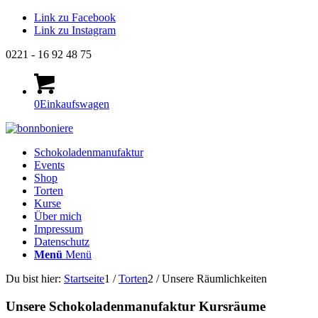
Link zu Facebook
Link zu Instagram
0221 - 16 92 48 75
0
Einkaufswagen
Schokoladenmanufaktur
Events
Shop
Torten
Kurse
Über mich
Impressum
Datenschutz
Menü
Menü
Du bist hier:
Startseite
1
/
Torten
2
/
Unsere Räumlichkeiten
Unsere Schokoladenmanufaktur Kursräume