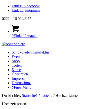
Link zu Facebook
Link zu Instagram
0221 - 16 92 48 75
0
Einkaufswagen
Schokoladenmanufaktur
Events
Shop
Torten
Kurse
Über mich
Impressum
Datenschutz
Menü
Menü
Du bist hier:
Startseite
1
/
Torten
2
/
Hochzeitstorten
Hochzeitstorten