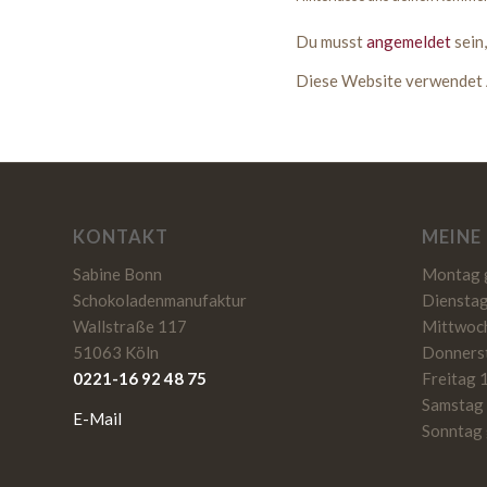
Du musst
angemeldet
sein
Diese Website verwendet 
KONTAKT
MEINE
Sabine Bonn
Montag 
Schokoladenmanufaktur
Dienstag
Wallstraße 117
Mittwoch
51063 Köln
Donnerst
0221-16 92 48 75
Freitag 
Samstag 
E-Mail
Sonntag 