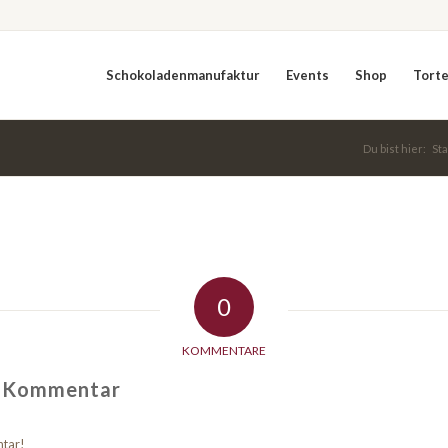
Schokoladenmanufaktur
Events
Shop
Tort
Du bist hier:
Sta
0
KOMMENTARE
n Kommentar
ntar!