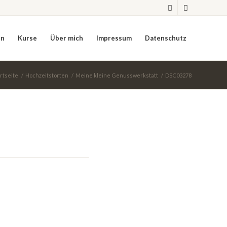
en
Kurse
Über mich
Impressum
Datenschutz
rtseite
/
Hochzeitstorten
/
Meine kleine Genusswerkstatt
/
DSC03278